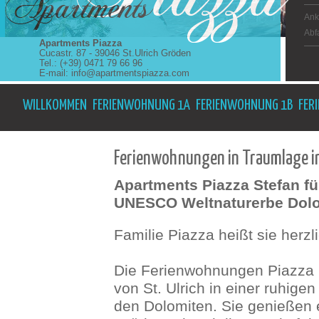
Ank
Abf
Apartments Piazza
Cucastr. 87 - 39046 St.Ulrich Gröden
Tel.: (+39) 0471 79 66 96
E-mail:
info@apartmentspiazza.com
WILLKOMMEN
FERIENWOHNUNG 1A
FERIENWOHNUNG 1B
FER
Ferienwohnungen in Traumlage in 
Apartments Piazza Stefan fü
UNESCO Weltnaturerbe Dol
Familie Piazza heißt sie herz
Die Ferienwohnungen Piazza 
von St. Ulrich in einer ruhi
den Dolomiten. Sie genießen 